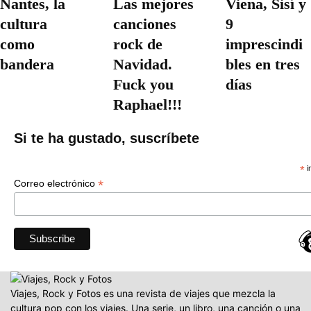
Nantes, la
Las mejores
Viena, Sisí y
cultura
canciones
9
como
rock de
imprescindi
bandera
Navidad.
bles en tres
Fuck you
días
Raphael!!!
Si te ha gustado, suscríbete
*
i
*
Correo electrónico
Viajes, Rock y Fotos es una revista de viajes que mezcla la
cultura pop con los viajes. Una serie, un libro, una canción o una