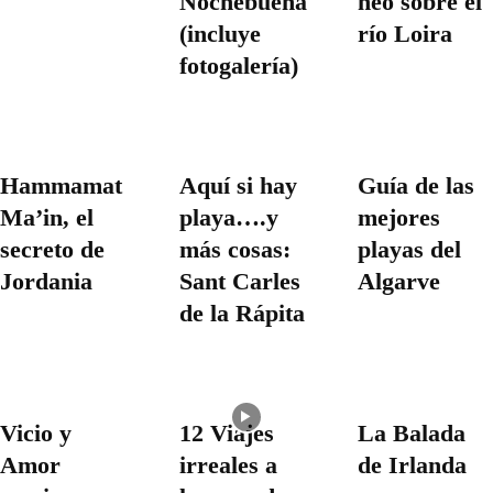
Nochebuena
neo sobre el
(incluye
río Loira
fotogalería)
Hammamat
Aquí si hay
Guía de las
Ma’in, el
playa….y
mejores
secreto de
más cosas:
playas del
Jordania
Sant Carles
Algarve
de la Rápita
Vicio y
12 Viajes
La Balada
Amor
irreales a
de Irlanda