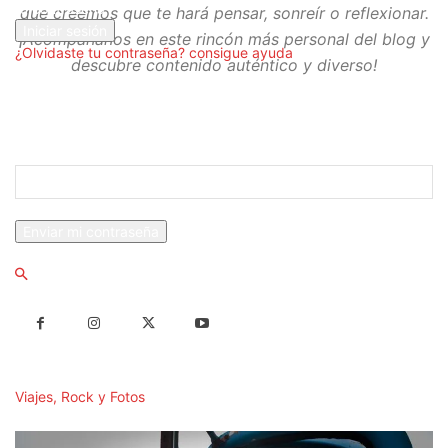
tu contraseña
que creemos que te hará pensar, sonreír o reflexionar.
¡Acompáñanos en este rincón más personal del blog y
¿Olvidaste tu contraseña? consigue ayuda
descubre contenido auténtico y diverso!
Recuperación de contraseña
Recupera tu contraseña
tu correo electrónico
Se te ha enviado una contraseña por correo electrónico.
Viajes, Rock y Fotos