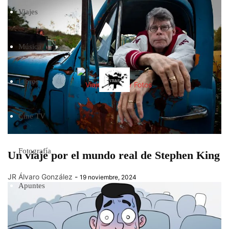
Viajes
Música
Libros
Cine TV
Fotografía
Un viaje por el mundo real de Stephen King
JR Álvaro González
-
19 noviembre, 2024
Apuntes