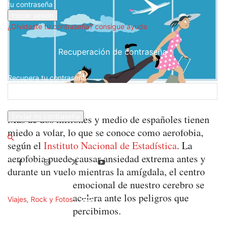
tu contraseña
¿Olvidaste tu contraseña? consigue ayuda
Recuperación de contraseña
Recupera tu contraseña
tu correo electrónico
Más de dos millones y medio de españoles tienen
Se te ha enviado una contraseña por correo electrónico.
miedo a volar, lo que se conoce como aerofobia,
según el
Instituto Nacional de Estadística
. La
aerofobia puede causar ansiedad extrema antes y
durante un vuelo mientras la amígdala, el centro
emocional de nuestro cerebro se
acelera ante los peligros que
Viajes, Rock y Fotos
percibimos.