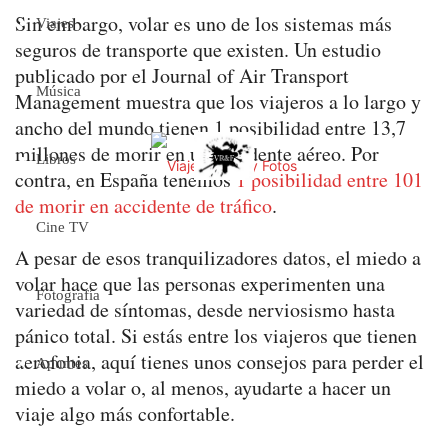
Sin embargo, volar es uno de los sistemas más
Viajes
seguros de transporte que existen. Un estudio
publicado por el Journal of Air Transport
Música
Management muestra que los viajeros a lo largo y
ancho del mundo tienen 1 posibilidad entre 13,7
millones de morir en un accidente aéreo. Por
Libros
contra, en España tenemos
1 posibilidad entre 101
de morir en accidente de tráfico
.
Cine TV
A pesar de esos tranquilizadores datos, el miedo a
volar hace que las personas experimenten una
Fotografía
variedad de síntomas, desde nerviosismo hasta
pánico total. Si estás entre los viajeros que tienen
aerofobia, aquí tienes unos consejos para perder el
Apuntes
miedo a volar o, al menos, ayudarte a hacer un
viaje algo más confortable.