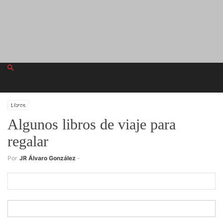
sábado, agosto 8, 2026
Libros
Algunos libros de viaje para
regalar
Registrarse
Por
JR Álvaro González
-
¡Bienvenido! Ingresa en tu cuenta
tu nombre de usuario