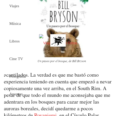
Viajes
Música
Libros
Cine TV
Un paseo por el bosque, de Bill Bryson
acantilados. La verdad es que me bastó como
Fotografía
experiencia teniendo en cuenta que empezó a nevar
copiosamente una vez arriba, en el South Rim. A
pesar de que todo el mundo me aconsejaba que me
Apuntes
adentrara en los bosques para cazar mejor las
auroras boreales, decidí quedarme a pocos
kilómetros de
Rovaniemi
, en el Círculo Polar