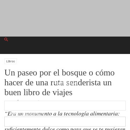
domingo, agosto 2, 2026
Libros
Un paseo por el bosque o cómo
hacer de una ruta senderista un
Registrarse
buen libro de viajes
¡Bienvenido! Ingresa en tu cuenta
Por
JR Álvaro González
-
“Era un monumento a la tecnología alimentaria:
tu nombre de usuario
tan amarilla como para dar dolor de cabeza y lo
suficientemente dulce como para que se te pusieran