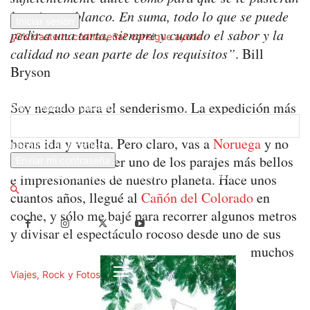
tu contraseña
los ojos en blanco. En suma, todo lo que se puede
pedir a una tarta, siempre y cuando el sabor y la
¿Olvidaste tu contraseña? consigue ayuda
calidad no sean parte de los requisitos”
. Bill
Bryson
Recuperación de contraseña
Soy negado para el senderismo. La expedición más
Recupera tu contraseña
complicada que he hecho ha sido al
Preikestolen
, 4
horas ida y vuelta. Pero claro, vas a
Noruega
y no
tu correo electrónico
te vas a venir sin ver uno de los parajes más bellos
Se te ha enviado una contraseña por correo electrónico.
e impresionantes de nuestro planeta. Hace unos
cuantos años, llegué al
Cañón del Colorado
en
coche, y sólo me bajé para recorrer algunos metros
y divisar el espectáculo rocoso desde uno de sus
muchos
Viajes, Rock y Fotos