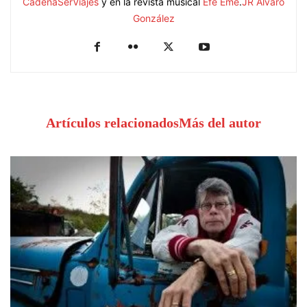
CadenaSerViajes
y en la revista musical
Efe Eme
.
JR Álvaro
González
Artículos relacionados
Más del autor