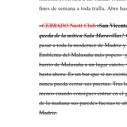
fines de semana a toda tralla. Abre ha
CERRADO
Nasti Club
(San Vicente
–
queda de la mítica Sala Maravillas!
pasar a toda la modernez de Madriz y
Emblema del Malasaña más popero y g
barrio de Malasaña a un lugar cateto, 
hasta ahora. Es un bar que si no exist
nunca pueda cerrar sus puertas. Tras l
menos cuando consigues entrar en el ga
de la mañana sus paredes fucsias te 
Madriz.