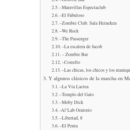
–Maravillas Espectaclub
–El Fabuloso
–Zombie Club. Sala Heineken
–We Rock
–The Passenger
–La escalera de Jacob
– Zombie Bar
–Costello
–Las chicas, los chicos y los maniq
Y algunos clásicos de la marcha en M
–La Vía Lactea
–Templo del Gato
–Moby Dick
-Al’Lab Oratorio
–Libertad, 8
–El Penta