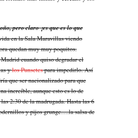
o, pero claro ¡es que es lo que
vida en la Sala Maravillas viendo
ahora quedan muy muy poquitos.
 Madrid cuando quiso degradar el
las y
los Punsetes
para impedirlo. Así
dría que ser nacionalizado para que
na increíble, aunque esto es lo de
 las 2:30 de la madrugada. Hasta las 6
dernillos y pijos grunge….la salsa de