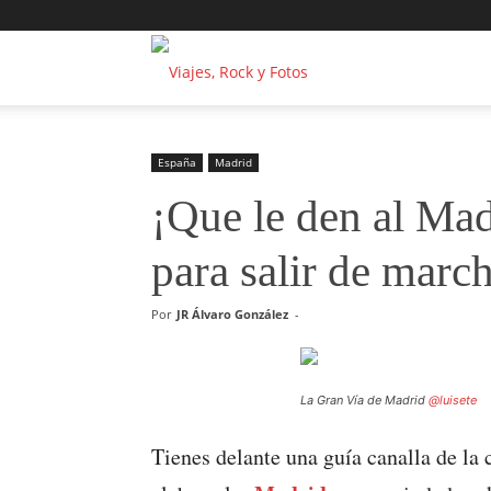
Viajes,
Rock
España
Madrid
¡Que le den al Mad
y
para salir de marc
Fotos
Por
JR Álvaro González
-
La Gran Vía de Madrid
@luisete
Tienes delante una guía canalla de la 