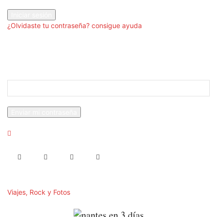
tu contraseña
¿Olvidaste tu contraseña? consigue ayuda
Recuperación de contraseña
Recupera tu contraseña
tu correo electrónico
Se te ha enviado una contraseña por correo electrónico.
Viajes, Rock y Fotos