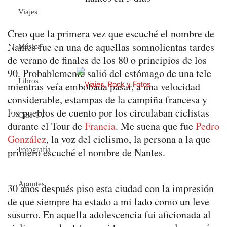
Viajes
Creo que la primera vez que escuché el nombre de
Nantes fue en una de aquellas somnolientas tardes
Música
de verano de finales de los 80 o principios de los
90. Probablemente salió del estómago de una tele
Libros
mientras veía embobada pasar, a una velocidad
considerable, estampas de la campiña francesa y
los pueblos de cuento por los circulaban ciclistas
Cine TV
durante el Tour de
Francia
. Me suena que fue
Pedro
González
, la voz del ciclismo, la persona a la que
primero escuché el nombre de Nantes.
Fotografía
Apuntes
30 años después piso esta ciudad con la impresión
de que siempre ha estado a mi lado como un leve
susurro. En aquella adolescencia fui aficionada al