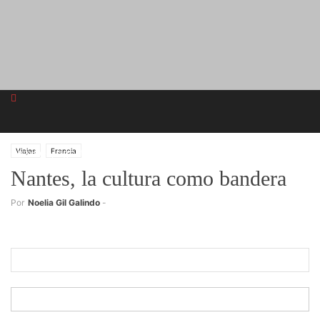
domingo, agosto 2, 2026
Viajes
Francia
Nantes, la cultura como bandera
Registrarse
Por
Noelia Gil Galindo
-
¡Bienvenido! Ingresa en tu cuenta
tu nombre de usuario