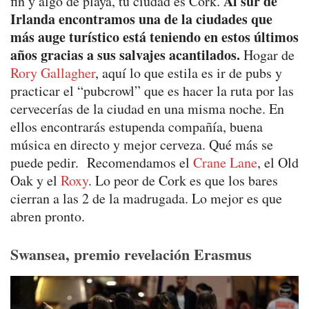
Al sur de
fin y algo de playa, tu ciudad es Cork.
Irlanda encontramos una de la ciudades que
más auge turístico está teniendo en estos últimos
años gracias a sus salvajes acantilados.
Hogar de
Rory Gallagher
, aquí lo que estila es ir de pubs y
practicar el “pubcrowl” que es hacer la ruta por las
cervecerías de la ciudad en una misma noche. En
ellos encontrarás estupenda compañía, buena
música en directo y mejor cerveza. Qué más se
puede pedir. Recomendamos el
Crane Lane
, el Old
Oak y el
Roxy
. Lo peor de Cork es que los bares
cierran a las 2 de la madrugada. Lo mejor es que
abren pronto.
Swansea, premio revelación Erasmus