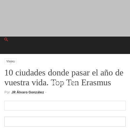
lunes, agosto 10, 2026
Viajes
10 ciudades donde pasar el año de
vuestra vida. Top Ten Erasmus
Registrarse
Por
JR Álvaro González
-
¡Bienvenido! Ingresa en tu cuenta
tu nombre de usuario