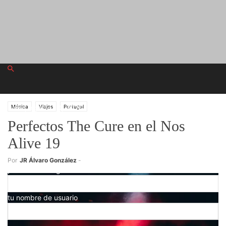
lunes, agosto 10, 2026
Música
Viajes
Portugal
Perfectos The Cure en el Nos
Alive 19
Registrarse
Por
JR Álvaro González
-
¡Bienvenido! Ingresa en tu cuenta
tu nombre de usuario