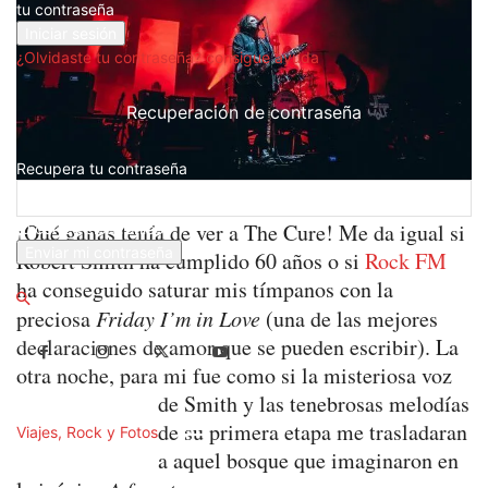
tu contraseña
¿Olvidaste tu contraseña? consigue ayuda
Recuperación de contraseña
Recupera tu contraseña
¡Qué ganas tenía de ver a The Cure! Me da igual si
tu correo electrónico
Robert Smith ha cumplido 60 años o si
Rock FM
Se te ha enviado una contraseña por correo electrónico.
ha conseguido saturar mis tímpanos con la
preciosa
Friday I’m in Love
(una de las mejores
declaraciones de amor que se pueden escribir). La
otra noche, para mi fue como si la misteriosa voz
de Smith y las tenebrosas melodías
de su primera etapa me trasladaran
Viajes, Rock y Fotos
a aquel bosque que imaginaron en