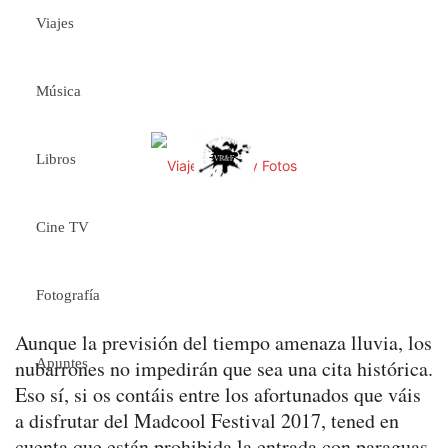
Viajes
Música
Libros
Cine TV
Fotografía
Aunque la previsión del tiempo amenaza lluvia, los
nubarrones no impedirán que sea una cita histórica.
Apuntes
Eso sí, si os contáis entre los afortunados que váis
a disfrutar del Madcool Festival 2017, tened en
cuenta que están prohibida la entrada con paraguas