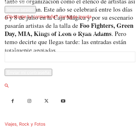
tanto su organización como el elenco de artistas así
tu contraseña
lo demuestran. Este año se celebrará entre los días
6 y 8 de julio en la Caja Mágica y por su escenario
¿Olvidaste tu contraseña? consigue ayuda
Foo Fighters, Green
pasarán artistas de la talla de
Day, MIA, Kings of Leon o Ryan Adams
Recuperación de contraseña
. Pero
temo decirte que llegas tarde: las entradas están
Recupera tu contraseña
totalmente agotadas.
tu correo electrónico
Se te ha enviado una contraseña por correo electrónico.
Viajes, Rock y Fotos