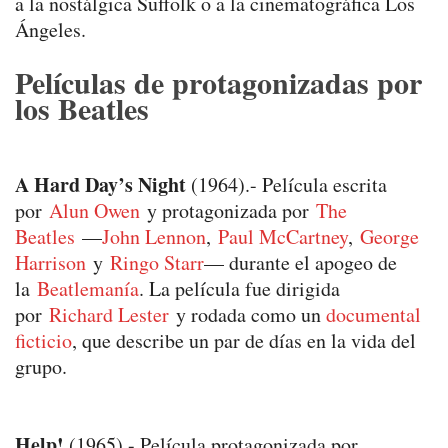
a la nostálgica Suffolk o a la cinematográfica Los
Ángeles.
Películas de protagonizadas por
los Beatles
A Hard Day’s Night
(1964).- Película escrita
por
Alun Owen
y protagonizada por
The
Beatles
—
John Lennon
,
Paul McCartney
,
George
Harrison
y
Ringo Starr
— durante el apogeo de
la
Beatlemanía
. La película fue dirigida
por
Richard Lester
y rodada como un
documental
ficticio
, que describe un par de días en la vida del
grupo.
Help!
(1965).- Película protagonizada por