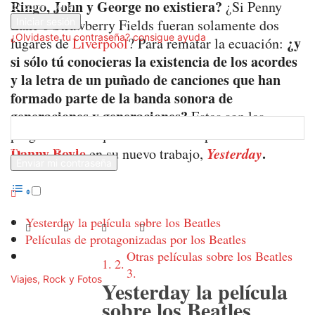
Ringo, John y George no existiera?
¿Si Penny
tu contraseña
Lane o Strawberry Fields fueran solamente dos
¿Olvidaste tu contraseña? consigue ayuda
¿y
lugares de
Liverpool
? Para rematar la ecuación:
si sólo tú conocieras la existencia de los acordes
Recuperación de contraseña
y la letra de un puñado de canciones que han
formado parte de la banda sonora de
Recupera tu contraseña
generaciones y generaciones?
Estas son las
preguntas a las que intenta dar respuesta el director
tu correo electrónico
Danny Boyle
Yesterday
.
en su nuevo trabajo,
Se te ha enviado una contraseña por correo electrónico.
Yesterday la película sobre los Beatles
Películas de protagonizadas por los Beatles
Otras películas sobre los Beatles
Viajes, Rock y Fotos
Yesterday la película
sobre los Beatles