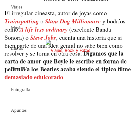
Viajes
El irregular cineasta, autor de joyas como
Trainspotting
Slum Dog Millionaire
o
y bodríos
A life less ordinary
como
(excelente Banda
Música
Steve Jobs
Sonora) o
, cuenta una historia que si
bien parte de una idea genial no sabe bien como
Libros
Digamos que la
resolver y se torna en otra cosa.
carta de amor que Boyle le escribe en forma de
película a los Beatles acaba siendo el típico filme
Cine TV
demasiado edulcorado
.
Fotografía
Apuntes