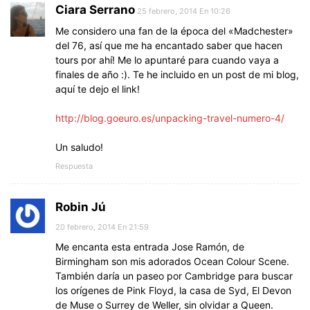
Ciara Serrano
25 febrero, 2014 En 10:26
Me considero una fan de la época del «Madchester»
del 76, así que me ha encantado saber que hacen
tours por ahí! Me lo apuntaré para cuando vaya a
finales de año :). Te he incluido en un post de mi blog,
aquí te dejo el link!
http://blog.goeuro.es/unpacking-travel-numero-4/
Un saludo!
Respuesta
Robin Jú
20 febrero, 2014 En 21:59
Me encanta esta entrada Jose Ramón, de
Birmingham son mis adorados Ocean Colour Scene.
También daría un paseo por Cambridge para buscar
los orígenes de Pink Floyd, la casa de Syd, El Devon
de Muse o Surrey de Weller, sin olvidar a Queen.