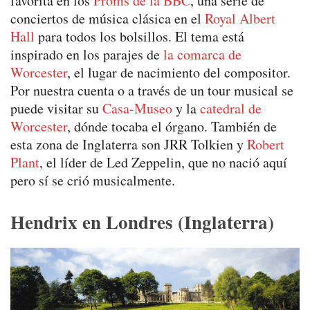
favorita en los
Proms de la BBC
, una serie de
conciertos de música clásica en el
Royal Albert
Hall
para todos los bolsillos. El tema está
inspirado en los parajes de
la comarca de
Worcester
, el lugar de nacimiento del compositor.
Por nuestra cuenta o a través de un tour musical se
puede visitar su
Casa-Museo
y la
catedral de
Worcester
, dónde tocaba el órgano. También de
esta zona de Inglaterra son JRR Tolkien y
Robert
Plant
, el líder de Led Zeppelin, que no nació aquí
pero sí se crió musicalmente.
Hendrix en Londres (Inglaterra)