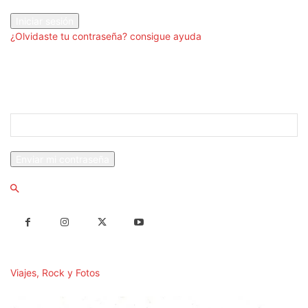
tu contraseña
¿Olvidaste tu contraseña? consigue ayuda
Recuperación de contraseña
Recupera tu contraseña
tu correo electrónico
Se te ha enviado una contraseña por correo electrónico.
Viajes, Rock y Fotos