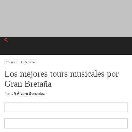
jueves, agosto 6, 2026
Viajes
Inglaterra
Los mejores tours musicales por
Gran Bretaña
Registrarse
Por
JR Álvaro González
-
¡Bienvenido! Ingresa en tu cuenta
tu nombre de usuario