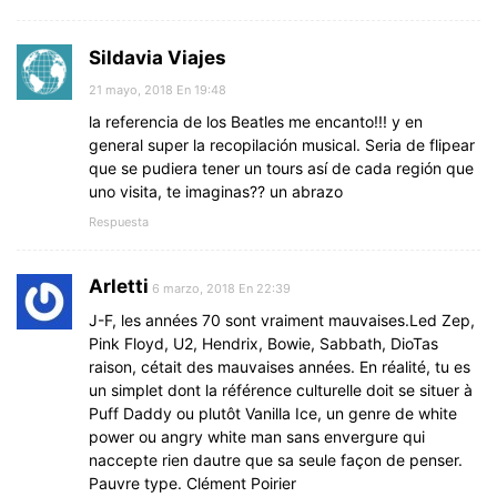
Sildavia Viajes
21 mayo, 2018 En 19:48
la referencia de los Beatles me encanto!!! y en
general super la recopilación musical. Seria de flipear
que se pudiera tener un tours así de cada región que
uno visita, te imaginas?? un abrazo
Respuesta
Arletti
6 marzo, 2018 En 22:39
J-F, les années 70 sont vraiment mauvaises.Led Zep,
Pink Floyd, U2, Hendrix, Bowie, Sabbath, DioTas
raison, cétait des mauvaises années. En réalité, tu es
un simplet dont la référence culturelle doit se situer à
Puff Daddy ou plutôt Vanilla Ice, un genre de white
power ou angry white man sans envergure qui
naccepte rien dautre que sa seule façon de penser.
Pauvre type. Clément Poirier