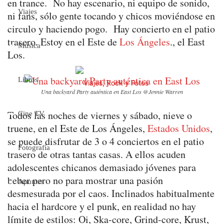
en trance. No hay escenario, ni equipo de sonido,
Viajes
ni fans, sólo gente tocando y chicos moviéndose en
circulo y haciendo pogo. Hay concierto en el patio
trasero. Estoy en el Este de
Los Ángeles
., el East
Música
Los.
Libros
Una backyard Party auténtica en East Los @Jennie Warren
Todos las noches de viernes y sábado, nieve o
Cine TV
truene, en el Este de Los Ángeles,
Estados Unidos
,
se puede disfrutar de 3 o 4 conciertos en el patio
Fotografía
trasero de otras tantas casas. A ellos acuden
adolescentes chicanos demasiado jóvenes para
beber pero no para mostrar una pasión
Apuntes
desmesurada por el caos. Inclinados habitualmente
hacia el hardcore y el punk, en realidad no hay
límite de estilos: Oi, Ska-core, Grind-core, Krust,