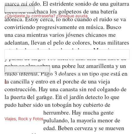
marca mi oído. El estridente sonido de una guitarra
tu contraseña
eléctrica machaca los golpeteos de una batería
¿Olvidaste tu contraseña? consigue ayuda
afónica. Estoy cerca, lo noto cuando el ruido se va
convirtiendo progresivamente en música. Busco
Recuperación de contraseña
una casa mientras varios jóvenes chicanos me
adelantan, llevan el pelo de colores, botas militares
Recupera tu contraseña
y tachuelas adosadas a los chalecos. Me miran raro
y pasan de largo. 100 metros más allá una nube de
tu correo electrónico
polvo se alza sobre una pobre luz amarillenta y un
ruido infernal. Pago 3 dolares a un tipo que está en
Se te ha enviado una contraseña por correo electrónico.
la cancilla y entro en el porche de una vieja
construcción. Hay una canasta sin red colgando de
la puerta del garage. En el jardín detecto lo que
pudo haber sido un tobogán hoy cubierto de
herrumbre. Hay mucha gente
Viajes, Rock y Fotos
pululando, la mayoría menor de
edad. Beben cerveza y se mueven