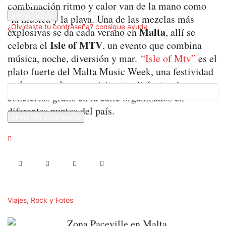
combinación ritmo y calor van de la mano como
tu contraseña
la música y la playa. Una de las mezclas más
¿Olvidaste tu contraseña? consigue ayuda
Malta
explosivas se da cada verano en
, allí se
Isle of MTV
celebra el
, un evento que combina
Recuperación de contraseña
música, noche, diversión y mar.
“Isle of Mtv”
es el
plato fuerte del Malta Music Week, una festividad
Recupera tu contraseña
en la que malteses y visitantes disfrutan de
conciertos gratis en la calle organizados en
tu correo electrónico
diferentes puntos del país.
Se te ha enviado una contraseña por correo electrónico.
Viajes, Rock y Fotos