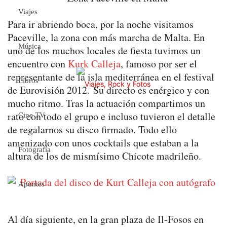
Viajes
Para ir abriendo boca, por la noche visitamos
Paceville, la zona con más marcha de Malta. En
Música
uno de los muchos locales de fiesta tuvimos un
encuentro con
Kurk Calleja
, famoso por ser el
representante de la isla mediterránea en el festival
Libros
de Eurovisión 2012. Su directo es enérgico y con
mucho ritmo. Tras la actuación compartimos un
rato con todo el grupo e incluso tuvieron el detalle
Cine TV
de regalarnos su disco firmado. Todo ello
amenizado con unos cocktails que estaban a la
Fotografía
altura de los de mismísimo Chicote madrileño.
Apuntes
Al día siguiente, en la gran plaza de Il-Fosos en