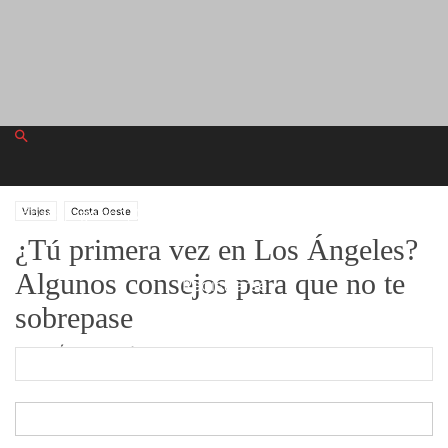
sábado, agosto 1, 2026
Viajes
Costa Oeste
¿Tú primera vez en Los Ángeles?
Algunos consejos para que no te
Registrarse
sobrepase
¡Bienvenido! Ingresa en tu cuenta
Por
JR Álvaro González
-
tu nombre de usuario