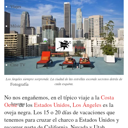
Viajes
Música
Libros
Cine TV
Los Ángeles siempre sorprende. La ciudad de las estrellas esconde secretos detrás de
cada esquina.
Fotografía
No nos engañemos, en el típico viaje a la
Costa
Oeste
de los
Estados Unidos
,
Los Ángeles
es la
Apuntes
oveja negra. Los 15 o 20 días de vacaciones que
tenemos para cruzar el charco a Estados Unidos y
recorrer parte de California, Nevada y Utah