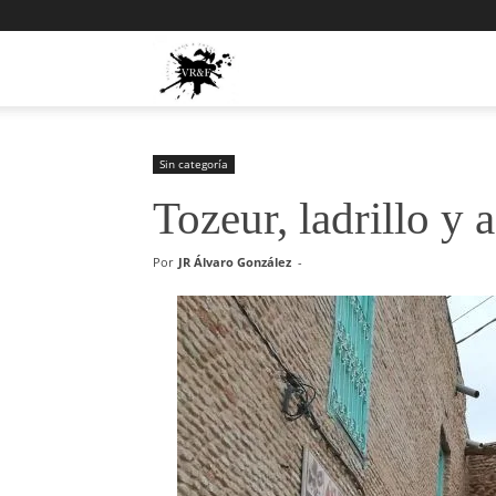
Viajes,
Rock
Sin categoría
Tozeur, ladrillo y 
y
Por
JR Álvaro González
-
Fotos