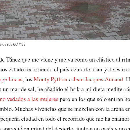
a de sus ladrillos
de Túnez que me viene y me va como un elástico al rit
 estado recorriendo el país de norte a sur y de este a
rge Lucas
, los
Monty Python
o
Jean Jacques Annaud
. 
 un mar de sal, he añadido el brik a mi dieta mediterrá
no vedados a las mujeres
pero en los que sólo entran 
mbio. Muchas vivencias que se mezclan con la arena en l
 pequeña ciudad en todo el recorrido que me ha enamor
a apareció en mitad del desierto, junto a un oasis y no 