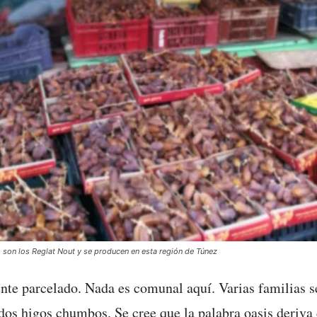
 son los Reglat Nout y se producen en esta región de Túnez
nte parcelado. Nada es comunal aquí. Varias familias s
ados higos chumbos. Se cree que la palabra oasis deriva