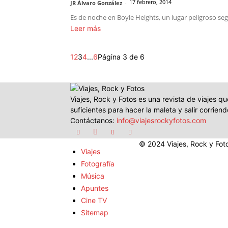
17 febrero, 2014
JR Álvaro González
-
Es de noche en Boyle Heights, un lugar peligroso segú
Leer más
1
2
3
4
...
6
Página 3 de 6
Viajes, Rock y Fotos es una revista de viajes qu
suficientes para hacer la maleta y salir corriend
Contáctanos:
info@viajesrockyfotos.com
© 2024 Viajes, Rock y Fot
Viajes
Fotografía
Música
Apuntes
Cine TV
Sitemap