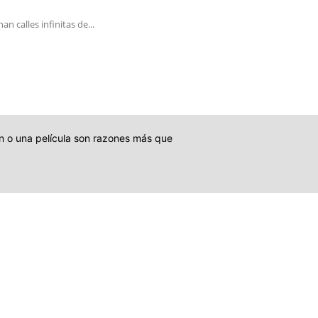
 calles infinitas de...
ión o una película son razones más que