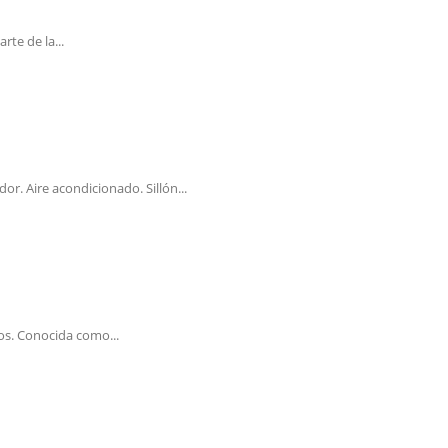
te de la...
r. Aire acondicionado. Sillón...
os. Conocida como...