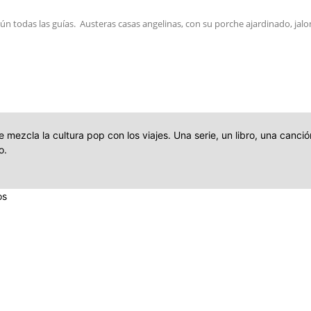
n todas las guías. Austeras casas angelinas, con su porche ajardinado, jalonan
e mezcla la cultura pop con los viajes. Una serie, un libro, una canc
o.
os