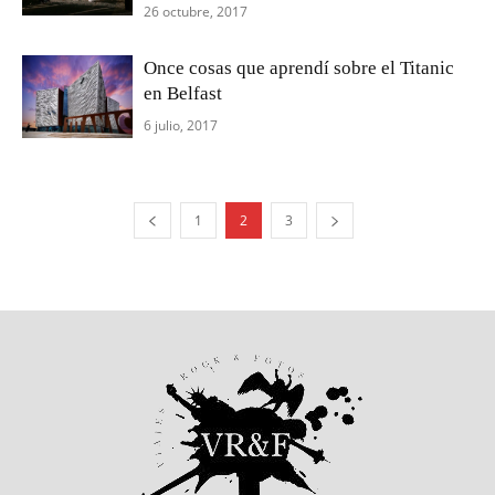
26 octubre, 2017
Once cosas que aprendí sobre el Titanic
en Belfast
6 julio, 2017
1
2
3