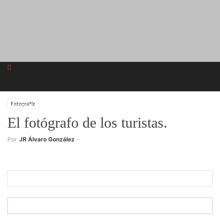
domingo, agosto 9, 2026
Fotografía
El fotógrafo de los turistas.
Registrarse
Por
JR Álvaro González
-
¡Bienvenido! Ingresa en tu cuenta
tu nombre de usuario