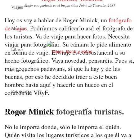
Mujer con pañuelo en el Insparation Point, de Yosemite. 1981
Viajes
Hoy os voy a hablar de Roger Minick, un
fotógrafo
de viajes
. Podríamos calificarlo así: el fotógrafo de
Música
los turistas. Va de viaje para hacer fotos. Necesita
viajar para fotografiar. Su cámara le pide alimento
Libros
en forma de viaje. El viaje es consustancial a su
hecho fotográfico. Vaya novedad, pensaréis. Pues si,
mis pequeños padawans, sí que la hay y de las
Cine TV
buenas, por eso he decidido traer a este buen
hombre hasta aquí y hacerle un hueco en el
corazón de VRyF.
Fotografía
Roger Minick
fotografía turistas.
Apuntes
No le importa donde, sólo le importa el quién.
Quién visita los lugares turísticos a los que él va a