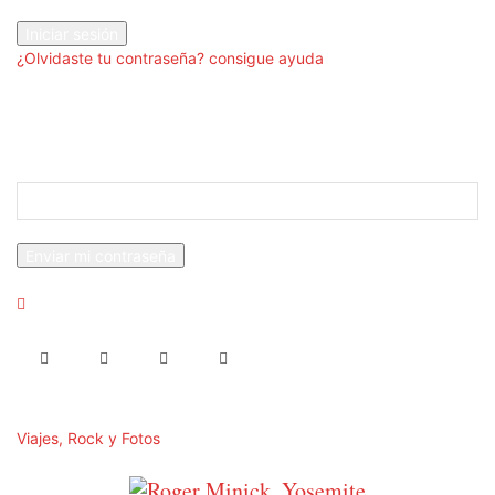
tu contraseña
¿Olvidaste tu contraseña? consigue ayuda
Recuperación de contraseña
Recupera tu contraseña
tu correo electrónico
Se te ha enviado una contraseña por correo electrónico.
Viajes, Rock y Fotos