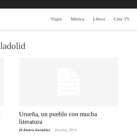
Viajes
Música
Libros
Cine TV
ladolid
d
Urueña, un pueblo con mucha
literatura
JR Álvaro González
-
24 junio, 2014