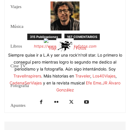
Viajes
Música
315 Publicaciones
167 COMENTARIOS
Libros
https://www.viajesrockyfotos.com
Siempre quise ir a L.A y ser una rock'n'roll star. Lo primero lo
conseguí pero mientras logro lo segundo me dedico al
Cine TV
periodismo y la fotografía. Aún sigo intentándolo. Soy
TravelInspirers
. Más historias en
Traveler
,
Los40Viajes
,
CadenaSerViajes
y en la revista musical
Efe Eme
.
JR Álvaro
Fotografía
González
Apuntes