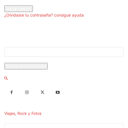
tu contraseña
¿Olvidaste tu contraseña? consigue ayuda
Recuperación de contraseña
Recupera tu contraseña
tu correo electrónico
Se te ha enviado una contraseña por correo electrónico.
Viajes, Rock y Fotos