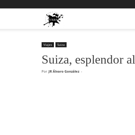
Viajes,
Rock
Viajes
Suiza
Suiza, esplendor al
y
Por
JR Álvaro González
-
Fotos