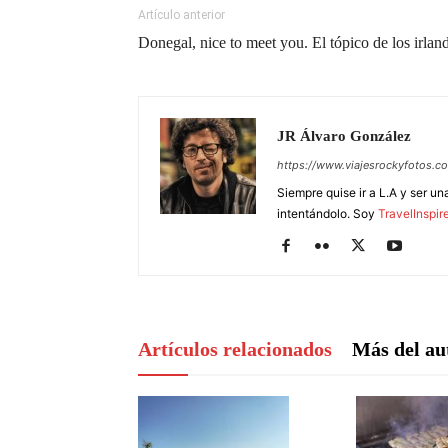
Artículo anterior
Donegal, nice to meet you. El tópico de los irlan
JR Álvaro González
https://www.viajesrockyfotos.c
Siempre quise ir a L.A y ser un
intentándolo. Soy
TravelInspir
Artículos relacionados
Más del au