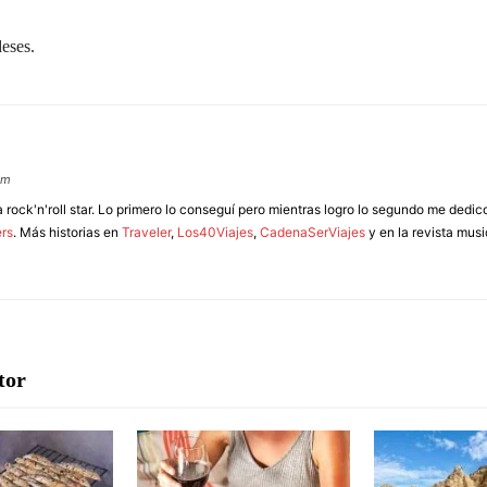
deses.
om
a rock'n'roll star. Lo primero lo conseguí pero mientras logro lo segundo me dedico
ers
. Más historias en
Traveler
,
Los40Viajes
,
CadenaSerViajes
y en la revista mus
tor