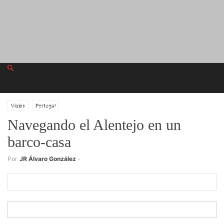
sábado, agosto 1, 2026
Viajes
Portugal
Navegando el Alentejo en un
barco-casa
Registrarse
Por
JR Álvaro González
-
¡Bienvenido! Ingresa en tu cuenta
tu nombre de usuario