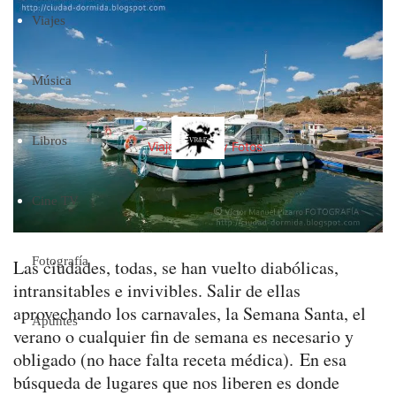
Viajes
Música
Libros
Cine TV
Fotografía
Las ciudades, todas, se han vuelto diabólicas,
intransitables e invivibles. Salir de ellas
aprovechando los carnavales, la Semana Santa, el
Apuntes
verano o cualquier fin de semana es necesario y
obligado (no hace falta receta médica). En esa
búsqueda de lugares que nos liberen es donde