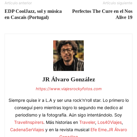
Artículo anterior
Artículo siguiente
EDP CoolJazz, sol y música
Perfectos The Cure en el Nos
en Cascais (Portugal)
Alive 19
JR Álvaro González
https://www.viajesrockyfotos.com
Siempre quise ir a L.A y ser una rock'n'roll star. Lo primero lo
conseguí pero mientras logro lo segundo me dedico al
periodismo y la fotografía. Aún sigo intentándolo. Soy
TravelInspirers
. Más historias en
Traveler
,
Los40Viajes
,
CadenaSerViajes
y en la revista musical
Efe Eme
.
JR Álvaro
González