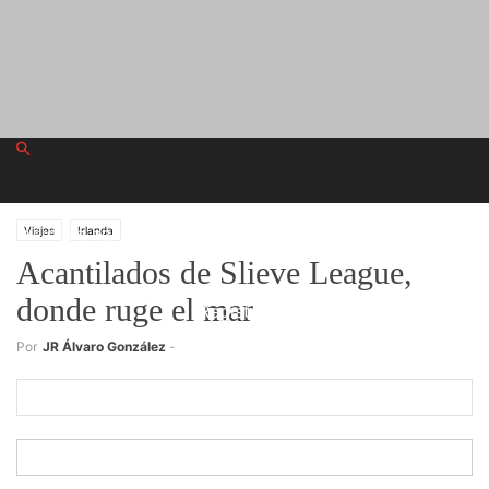
miércoles, agosto 5, 2026
Viajes
Irlanda
Acantilados de Slieve League,
donde ruge el mar
Registrarse
Por
JR Álvaro González
-
¡Bienvenido! Ingresa en tu cuenta
tu nombre de usuario