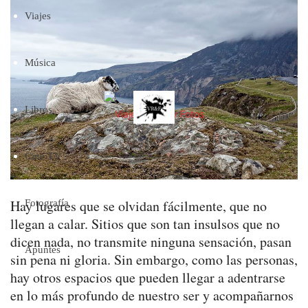
Viajes
Música
Libros
Cine TV
Hay lugares que se olvidan fácilmente, que no
Fotografía
llegan a calar. Sitios que son tan insulsos que no
dicen nada, no transmite ninguna sensación, pasan
Apuntes
sin pena ni gloria. Sin embargo, como las personas,
hay otros espacios que pueden llegar a adentrarse
en lo más profundo de nuestro ser y acompañarnos