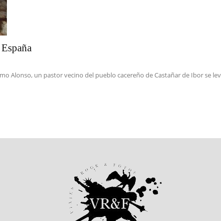
e España
 Alonso, un pastor vecino del pueblo cacereño de Castañar de Ibor se leva