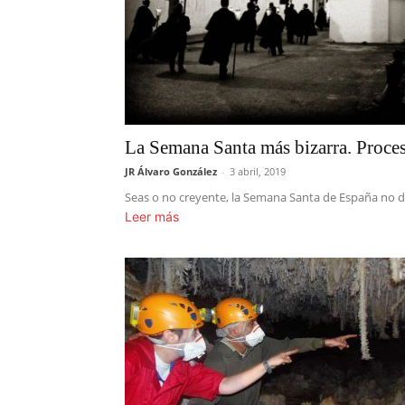
La Semana Santa más bizarra. Procesio
JR Álvaro González
-
3 abril, 2019
Seas o no creyente, la Semana Santa de España no deja
Leer más