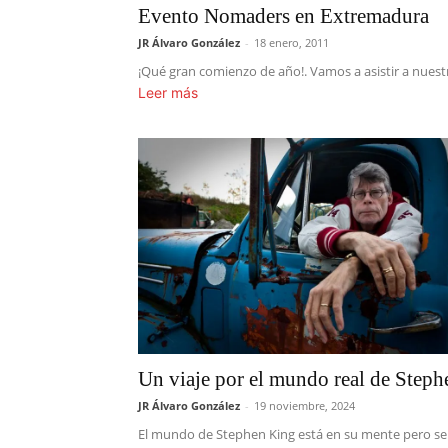
Evento Nomaders en Extremadura
JR Álvaro González
-
18 enero, 2011
¡Qué gran comienzo de año!. Vamos a asistir a nuestr
Leer más
Un viaje por el mundo real de Step
JR Álvaro González
-
19 noviembre, 2024
El mundo de Stephen King está en su mente pero se pu