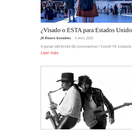
¿Visado o ESTA para Estados Unido
JR Álvaro González
-
6 abril, 2020
A pesar del brote de coronavirus / Covid-19, todavía
Leer más