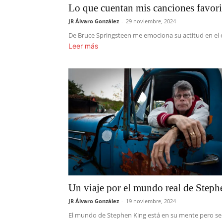
Lo que cuentan mis canciones favori
JR Álvaro González
-
29 noviembre, 2024
De Bruce Springsteen me emociona su actitud en el e
Leer más
Un viaje por el mundo real de Step
JR Álvaro González
-
19 noviembre, 2024
El mundo de Stephen King está en su mente pero se pu