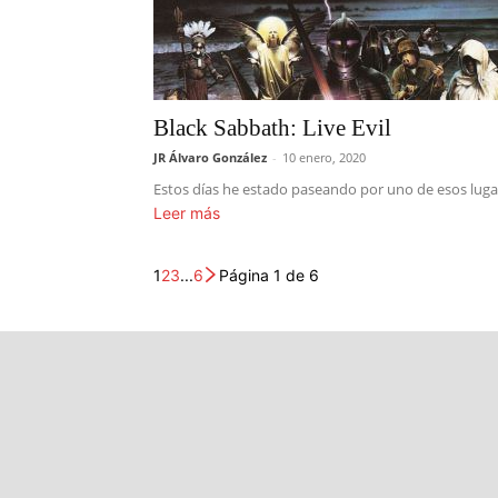
Black Sabbath: Live Evil
JR Álvaro González
-
10 enero, 2020
Estos días he estado paseando por uno de esos lugar
Leer más
1
2
3
...
6
Página 1 de 6