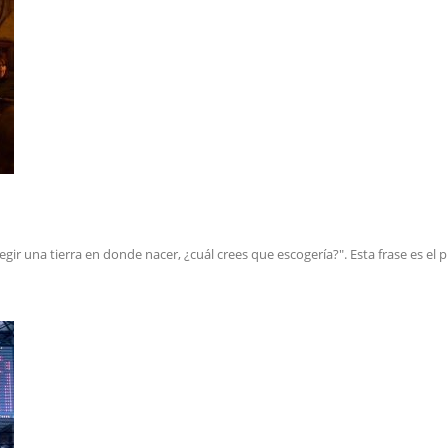
egir una tierra en donde nacer, ¿cuál crees que escogería?". Esta frase es el p