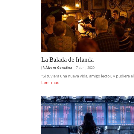
La Balada de Irlanda
JR Álvaro González
-
7 abril, 2020
"Si tuviera una nueva vida, amigo lector, y pudiera el
Leer más