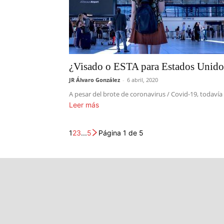
¿Visado o ESTA para Estados Unido
JR Álvaro González
-
6 abril, 2020
A pesar del brote de coronavirus / Covid-19, todavía
Leer más
1
2
3
...
5
Página 1 de 5