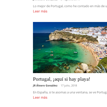
Lo mejor de Portugal, como he contado en más de una o
Leer más
Portugal, ¡aquí si hay playa!
JR Álvaro González
-
17 julio, 2018
En España, si te asomas a una ventana, se ve Portug
Leer más